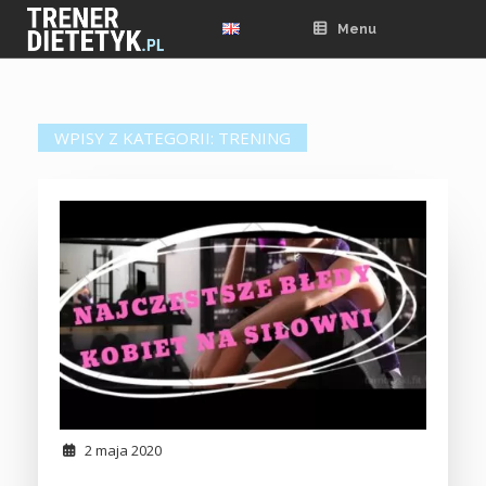
Skip
to
Menu
content
WPISY Z KATEGORII:
TRENING
2 maja 2020